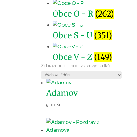
Obce O - R
(262)
Obce S - U
(351)
Obce V - Z
(149)
Zobrazeno 1. – 100. z 271 výsledků
Adamov
5.00
Kč