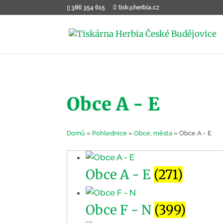
386 354 615
tisk@herbia.cz
Obce A - E
Domů
»
Pohlednice
»
Obce, města
»
Obce A - E
Obce A - E
(271)
Obce F - N
(399)