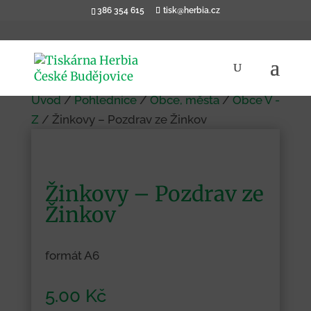
386 354 615
tisk@herbia.cz
Úvod
/
Pohlednice
/
Obce, města
/
Obce V -
Z
/ Žinkovy – Pozdrav ze Žinkov
Žinkovy – Pozdrav ze
Žinkov
formát A6
5.00
Kč