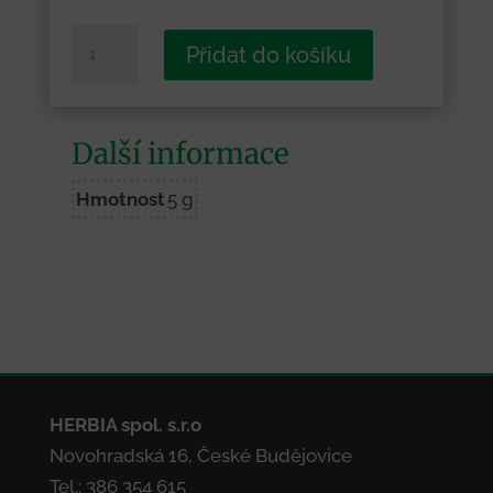
Žinkovy
Přidat do košíku
-
Pozdrav
ze
Další informace
Žinkov
množství
Hmotnost
5 g
HERBIA spol. s.r.o
Novohradská 16, České Budějovice
Tel.: 386 354 615