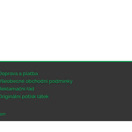
Doprava a platba
Všeobecné obchodní podmínky
Reklamační řád
Originální potisk látek
eam