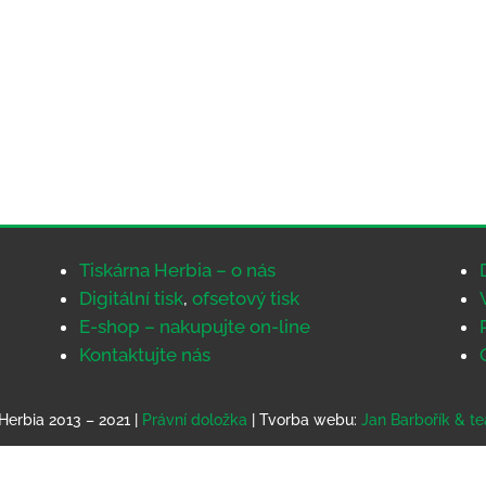
Tiskárna Herbia – o nás
Digitální tisk
,
ofsetový tisk
E-shop – nakupujte on-line
Kontaktujte nás
Herbia 2013 – 2021 |
Právní doložka
| Tvorba webu:
Jan Barbořík & t