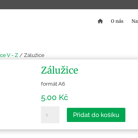
O nás
Na
ce V - Z
/ Zálužice
Zálužice
formát A6
5.00
Kč
Zálužice
Přidat do košíku
množství