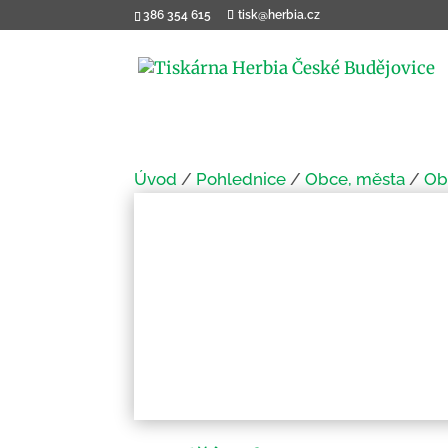
386 354 615
tisk@herbia.cz
Úvod
/
Pohlednice
/
Obce, města
/
Ob