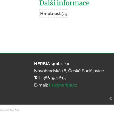
Další informace
Hmotnost
5 g
HERBIA spol. s.r.o
Novohradská 16, České Budějovice
Tel.: 386 354 615
E-mail:
tisk@herbia.cz
© 