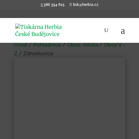
386 354 615
tisk@herbia.cz
Úvod
/
Pohlednice
/
Obce, města
/
Obce V -
Z
/ Záhorkovice