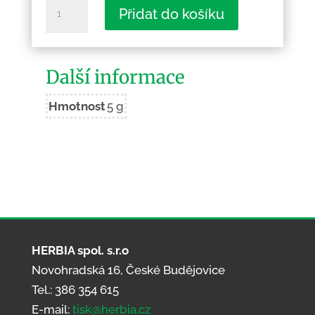
Vadkov
Přidat do košíku
množství
Další informace
Hmotnost
5 g
HERBIA spol. s.r.o
Novohradská 16, České Budějovice
Tel.: 386 354 615
E-mail:
tisk@herbia.cz