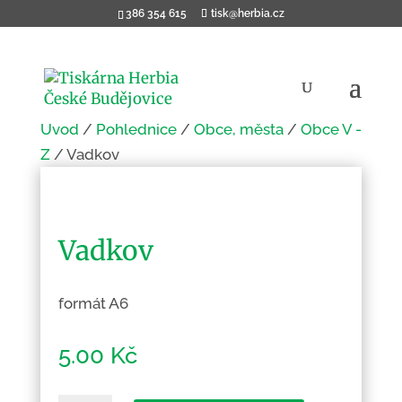
386 354 615
tisk@herbia.cz
Úvod
/
Pohlednice
/
Obce, města
/
Obce V -
Z
/ Vadkov
Vadkov
formát A6
5.00
Kč