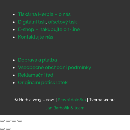
Tiskárna Herbia – o nás
Digitální tisk
,
ofsetový tisk
E-shop – nakupujte on-line
Kontaktujte nás
Doprava a platba
Všeobecné obchodní podmínky
Reklamační řád
Originální potisk látek
© Herbia 2013 – 2021 |
Právní doložka
| Tvorba webu:
Jan Barbořík & team