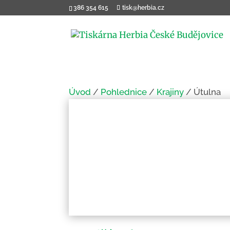
386 354 615
tisk@herbia.cz
Úvod
/
Pohlednice
/
Krajiny
/ Útulna