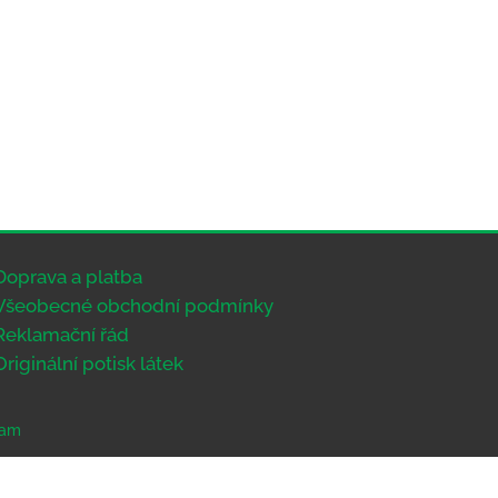
Doprava a platba
Všeobecné obchodní podmínky
Reklamační řád
Originální potisk látek
eam