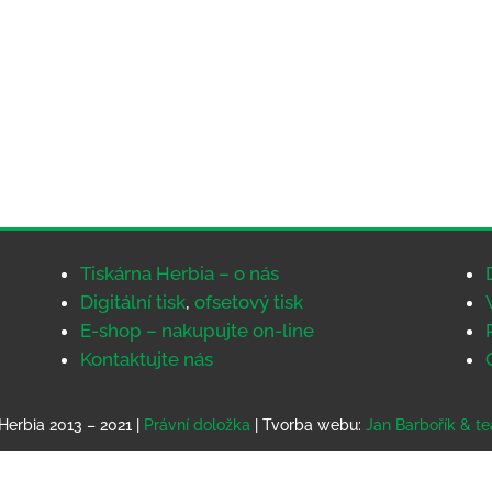
Tiskárna Herbia – o nás
Digitální tisk
,
ofsetový tisk
E-shop – nakupujte on-line
Kontaktujte nás
Herbia 2013 – 2021 |
Právní doložka
| Tvorba webu:
Jan Barbořík & t