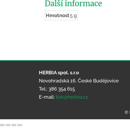
Další informace
Hmotnost
5 g
HERBIA spol. s.r.o
Novohradská 16, České Budějovice
Tel.: 386 354 615
E-mail:
tisk@herbia.cz
© 