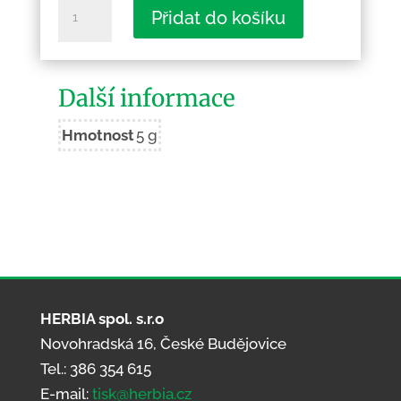
Trocnov
Přidat do košíku
-
Jan
Žižka
Další informace
množství
Hmotnost
5 g
HERBIA spol. s.r.o
Novohradská 16, České Budějovice
Tel.: 386 354 615
E-mail:
tisk@herbia.cz