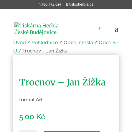
386 354 615
tisk@herbia.cz
Úvod
/
Pohlednice
/
Obce, města
/
Obce S -
U
/ Trocnov – Jan Žižka
Trocnov – Jan Žižka
formát A6
5.00
Kč