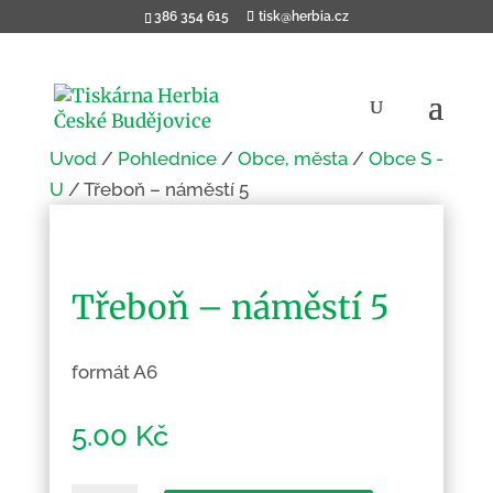
386 354 615
tisk@herbia.cz
Úvod
/
Pohlednice
/
Obce, města
/
Obce S -
U
/ Třeboň – náměstí 5
Třeboň – náměstí 5
formát A6
5.00
Kč