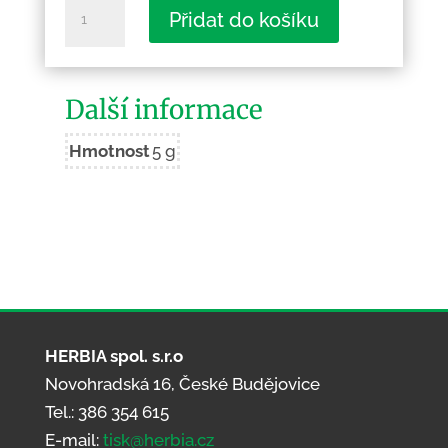
Třeboň
Přidat do košíku
-
náměstí
5
Další informace
množství
Hmotnost
5 g
HERBIA spol. s.r.o
Novohradská 16, České Budějovice
Tel.: 386 354 615
E-mail:
tisk@herbia.cz