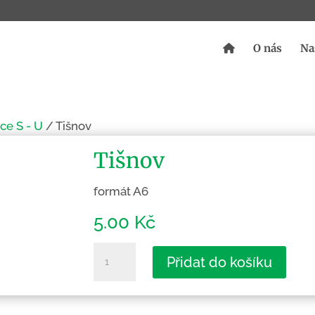
O nás
Na
ce S - U
/ Tišnov
Tišnov
formát A6
5.00
Kč
Tišnov
Přidat do košíku
množství