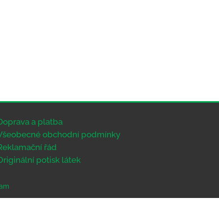
Doprava a platba
Všeobecné obchodní podmínky
Reklamační řád
Originální potisk látek
eam