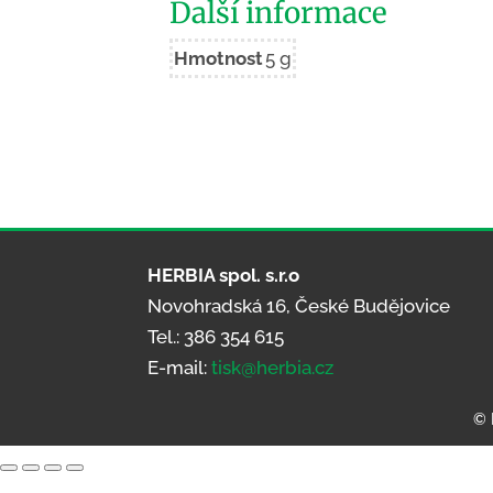
Další informace
Hmotnost
5 g
HERBIA spol. s.r.o
Novohradská 16, České Budějovice
Tel.: 386 354 615
E-mail:
tisk@herbia.cz
© 