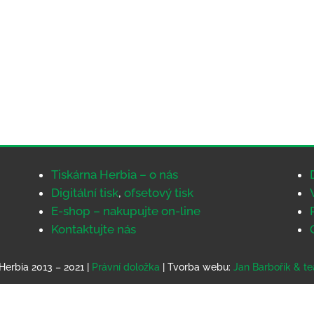
Tiskárna Herbia – o nás
Digitální tisk
,
ofsetový tisk
E-shop – nakupujte on-line
Kontaktujte nás
Herbia 2013 – 2021 |
Právní doložka
| Tvorba webu:
Jan Barbořík & t