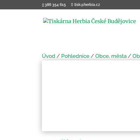
386 354 615
tisk@herbia.cz
Úvod
/
Pohlednice
/
Obce, města
/
Ob