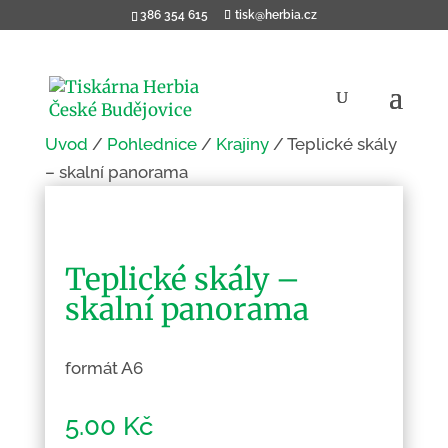
386 354 615
tisk@herbia.cz
Úvod
/
Pohlednice
/
Krajiny
/ Teplické skály
– skalní panorama
Teplické skály –
skalní panorama
formát A6
5.00
Kč