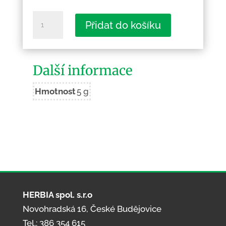
Teplické
Přidat do košíku
skály
-
skalní
Další informace
panorama
množství
Hmotnost
5 g
HERBIA spol. s.r.o
Novohradská 16, České Budějovice
Tel.: 386 354 615