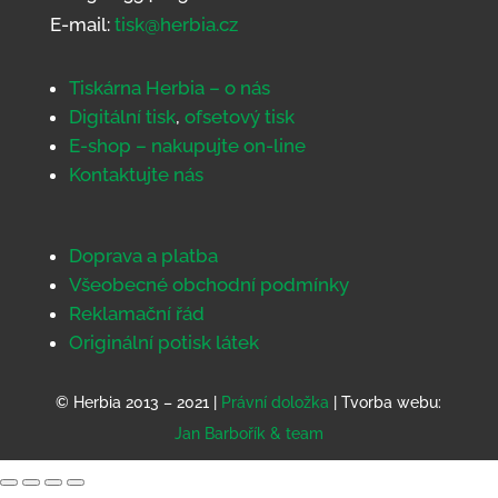
E-mail:
tisk@herbia.cz
Tiskárna Herbia – o nás
Digitální tisk
,
ofsetový tisk
E-shop – nakupujte on-line
Kontaktujte nás
Doprava a platba
Všeobecné obchodní podmínky
Reklamační řád
Originální potisk látek
© Herbia 2013 – 2021 |
Právní doložka
| Tvorba webu:
Jan Barbořík & team