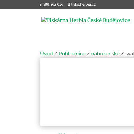
386 354 615
tisk@herbia.cz
Úvod
/
Pohlednice
/
náboženské
/ sva