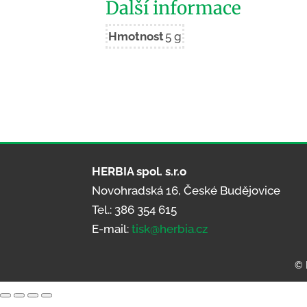
Další informace
Hmotnost
5 g
HERBIA spol. s.r.o
Novohradská 16, České Budějovice
Tel.: 386 354 615
E-mail:
tisk@herbia.cz
© 