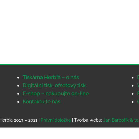
Tiskárna Herbia – o nás
Digitální tisk
,
ofsetový tisk
E-shop – nakupujte on-line
Kontaktujte nás
Herbia 2013 – 2021 |
Právní doložka
| Tvorba webu:
Jan Barbořík & t