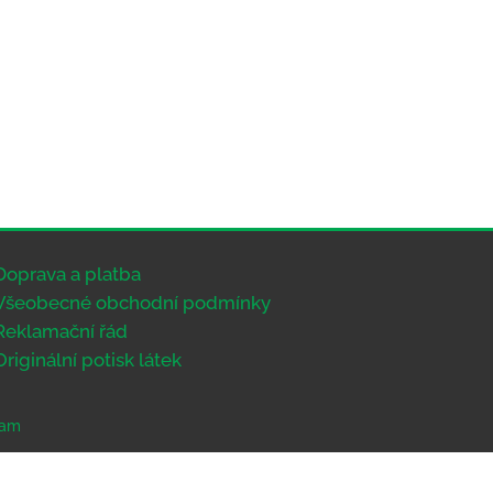
Doprava a platba
Všeobecné obchodní podmínky
Reklamační řád
Originální potisk látek
eam