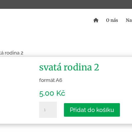
O nás
Na
tá rodina 2
svatá rodina 2
formát A6
5.00
Kč
svatá
Přidat do košíku
rodina
2
množství