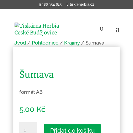
386 354 615
tisk@herbia.cz
Úvod
/
Pohlednice
/
Krajiny
/ Šumava
Šumava
formát A6
5.00
Kč
Šumava
Přidat do košíku