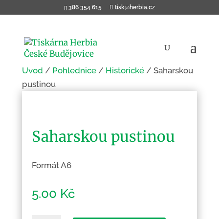
386 354 615
tisk@herbia.cz
Úvod
/
Pohlednice
/
Historické
/ Saharskou
pustinou
Saharskou pustinou
Formát A6
5.00
Kč