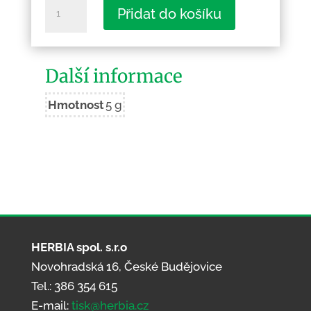
Saharskou
Přidat do košíku
pustinou
množství
Další informace
Hmotnost
5 g
HERBIA spol. s.r.o
Novohradská 16, České Budějovice
Tel.: 386 354 615
E-mail:
tisk@herbia.cz