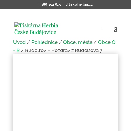
386 354 615
tisk@herbia.cz
Úvod
/
Pohlednice
/
Obce, města
/
Obce O
- R
/ Rudolfov – Pozdrav z Rudolfova 7