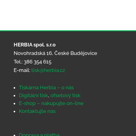
HERBIA spol. s.r.o
Novohradská 16, České Budějovice
Tel.: 386 354 615
E-mail:
tisk@herbia.cz
Tiskárna Herbia – o nás
Digitální tisk
,
ofsetový tisk
E-shop – nakupujte on-line
Kontaktujte nás
Doprava a platba