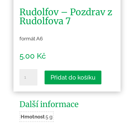
Rudolfov – Pozdrav z
Rudolfova 7
formát A6
5.00
Kč
Rudolfov
Přidat do košíku
-
Pozdrav
z
Další informace
Rudolfova
7
Hmotnost
5 g
množství