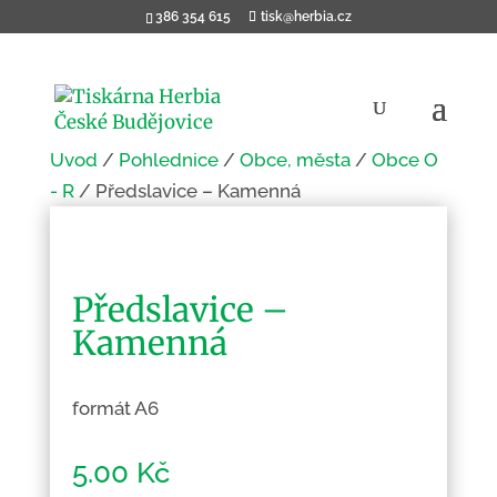
386 354 615
tisk@herbia.cz
Úvod
/
Pohlednice
/
Obce, města
/
Obce O
- R
/ Předslavice – Kamenná
Předslavice –
Kamenná
formát A6
5.00
Kč