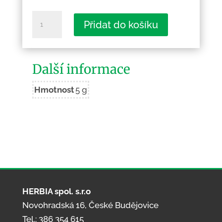
Předslavice
Přidat do košíku
-
Kamenná
množství
Další informace
Hmotnost
5 g
HERBIA spol. s.r.o
Novohradská 16, České Budějovice
Tel.: 386 354 615