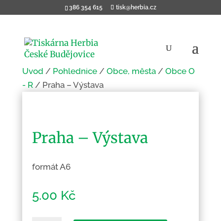
386 354 615
tisk@herbia.cz
Úvod
/
Pohlednice
/
Obce, města
/
Obce O
- R
/ Praha – Výstava
Praha – Výstava
formát A6
5.00
Kč