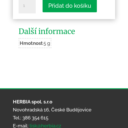
Praha
Přidat do košíku
-
Výstava
množství
Další informace
Hmotnost
5 g
HERBIA spol. s.r.o
Novohradská 16, České Budějovice
Tel.: 386 354 615
E-mail:
tisk@herbia.cz