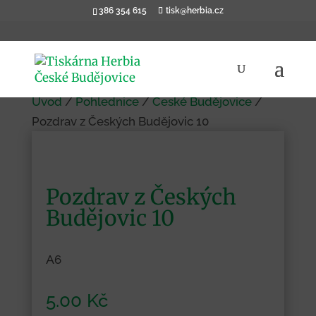
386 354 615
tisk@herbia.cz
Úvod
/
Pohlednice
/
České Budějovice
/
Pozdrav z Českých Budějovic 10
Pozdrav z Českých
Budějovic 10
A6
5.00
Kč