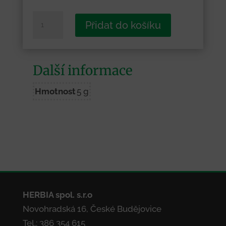
Pozdrav
Přidat do košíku
z
Českých
Budějovic
Další informace
10
množství
Hmotnost
5 g
HERBIA spol. s.r.o
Novohradská 16, České Budějovice
Tel.: 386 354 615