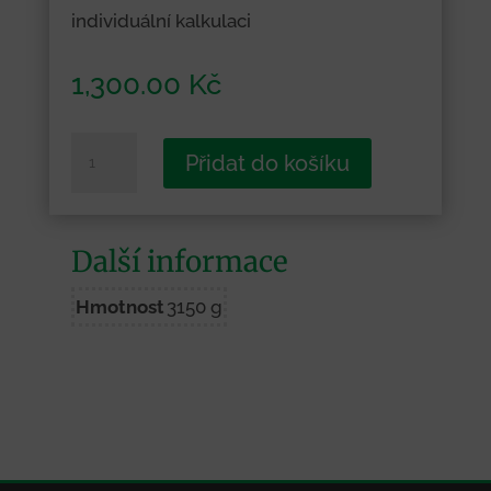
individuální kalkulaci
1,300.00
Kč
Parte
Přidat do košíku
8
-
500
Další informace
ks
množství
Hmotnost
3150 g