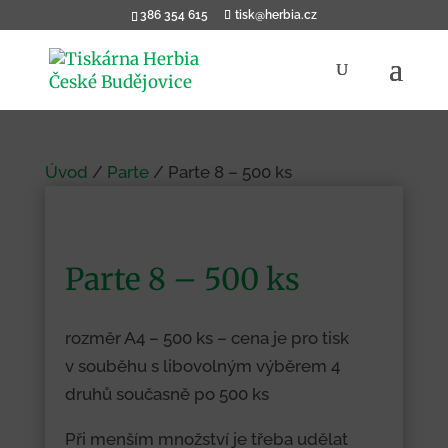
386 354 615
tisk@herbia.cz
Products
search
Úvod
/
Parte
/ Parte 8 – 500 ks
Parte 8 – 500 ks
rozměr A4 – 500 ks – cena je pro tisk
v souběhu s libovolným výběrem 4
druhů současně po 500 ks
Při menším množství je třeba udělat