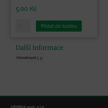
5.00
Kč
Olomouc
Přidat do košíku
-
Masarykovo
náměstí
Další informace
3
množství
Hmotnost
5 g
HERBIA spol. s.r.o