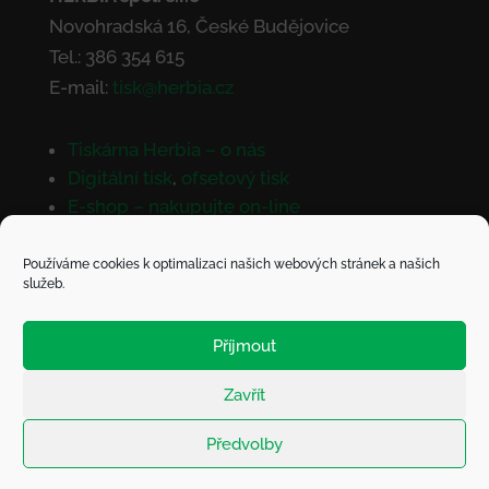
Novohradská 16, České Budějovice
Tel.: 386 354 615
E-mail:
tisk@herbia.cz
Tiskárna Herbia – o nás
Digitální tisk
,
ofsetový tisk
E-shop – nakupujte on-line
Kontaktujte nás
Používáme cookies k optimalizaci našich webových stránek a našich
služeb.
Doprava a platba
Příjmout
Všeobecné obchodní podmínky
Reklamační řád
Zavřít
Originální potisk látek
Předvolby
© Herbia 2013 – 2021 |
Právní doložka
| Tvorba webu: