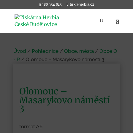
386 354 615
tisk@herbia.cz
Products
search
Úvod
/
Pohlednice
/
Obce, města
/
Obce O
- R
/ Olomouc – Masarykovo náměstí 3
Olomouc –
Masarykovo náměstí
3
formát A6