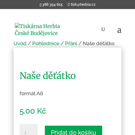
386 354 615
tisk@herbia.cz
Úvod
/
Pohlednice
/
Přání
/ Naše děťátko
Naše děťátko
formát A6
5.00
Kč
Naše
Přidat do košíku