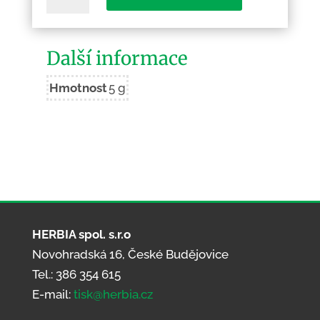
děťátko
množství
Další informace
Hmotnost
5 g
HERBIA spol. s.r.o
Novohradská 16, České Budějovice
Tel.: 386 354 615
E-mail:
tisk@herbia.cz