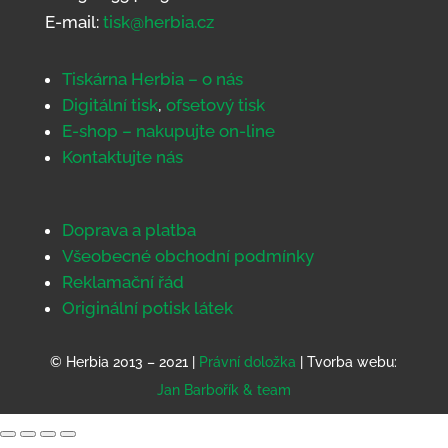
E-mail:
tisk@herbia.cz
Tiskárna Herbia – o nás
Digitální tisk
,
ofsetový tisk
E-shop – nakupujte on-line
Kontaktujte nás
Doprava a platba
Všeobecné obchodní podmínky
Reklamační řád
Originální potisk látek
© Herbia 2013 – 2021 |
Právní doložka
| Tvorba webu:
Jan Barbořík & team