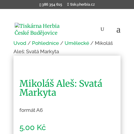
386 354 615
tisk@herbia.cz
Úvod
/
Pohlednice
/
Umělecké
/ Mikoláš
Aleš: Svatá Markyta
Mikoláš Aleš: Svatá
Markyta
formát A6
5.00
Kč