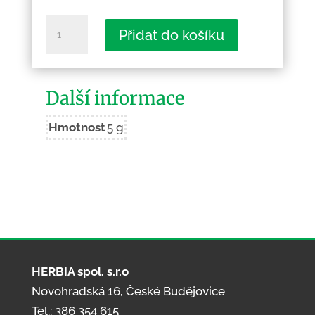
Mikoláš
Přidat do košíku
Aleš:
Svatá
Markyta
Další informace
množství
Hmotnost
5 g
HERBIA spol. s.r.o
Novohradská 16, České Budějovice
Tel.: 386 354 615