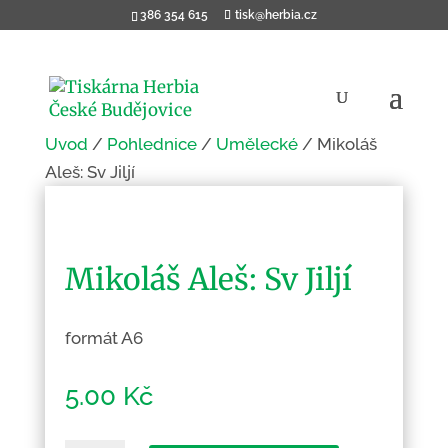
386 354 615
tisk@herbia.cz
Úvod
/
Pohlednice
/
Umělecké
/ Mikoláš
Aleš: Sv Jiljí
Mikoláš Aleš: Sv Jiljí
formát A6
5.00
Kč