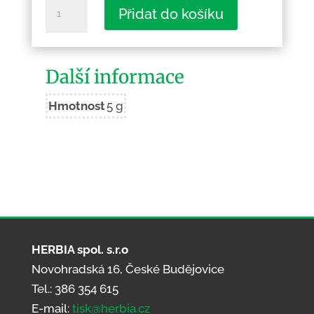
Mikoláš
Přidat do košíku
Aleš:
Sv
Jiljí
Další informace
množství
Hmotnost
5 g
HERBIA spol. s.r.o
Novohradská 16, České Budějovice
Tel.: 386 354 615
E-mail:
tisk@herbia.cz