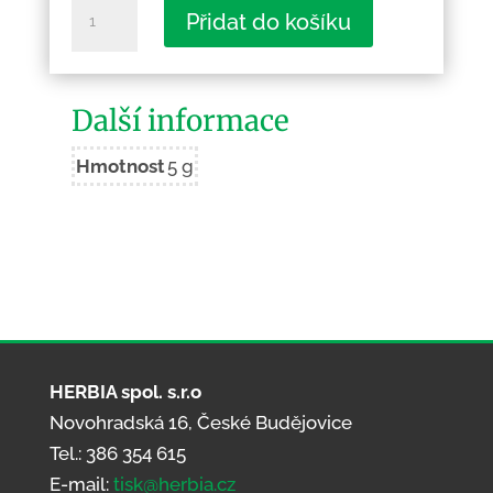
Mikoláš
Přidat do košíku
Aleš:
Srpen
množství
Další informace
Hmotnost
5 g
HERBIA spol. s.r.o
Novohradská 16, České Budějovice
Tel.: 386 354 615
E-mail:
tisk@herbia.cz