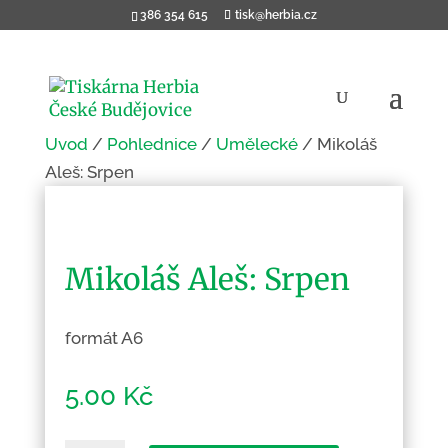
386 354 615
tisk@herbia.cz
Úvod
/
Pohlednice
/
Umělecké
/ Mikoláš
Aleš: Srpen
Mikoláš Aleš: Srpen
formát A6
5.00
Kč