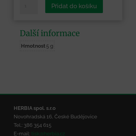
Markvartice
Přidat do košíku
množství
Další informace
Hmotnost
5 g
HERBIA spol. s.r.o
Novohradská 16, České Budějovice
Tel.: 386 354 615
E-mail:
tisk@herbia.cz