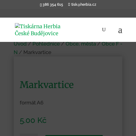
386 354 615
tisk@herbia.cz
Úvod
/
Pohlednice
/
Obce, města
/
Obce F -
N
/ Markvartice
Markvartice
formát A6
5.00
Kč