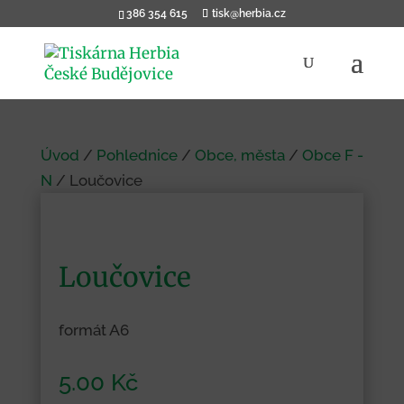
386 354 615
tisk@herbia.cz
Products
search
Úvod
/
Pohlednice
/
Obce, města
/
Obce F -
N
/ Loučovice
Loučovice
formát A6
5.00
Kč