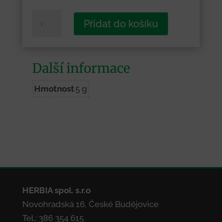
Loučovice
Přidat do košíku
množství
Další informace
Hmotnost
5 g
HERBIA spol. s.r.o
Novohradská 16, České Budějovice
Tel.: 386 354 615