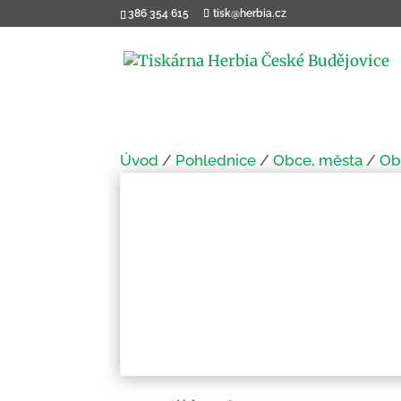
386 354 615
tisk@herbia.cz
Úvod
/
Pohlednice
/
Obce, města
/
Ob