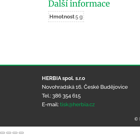
Další informace
Hmotnost
5 g
HERBIA spol. s.r.o
Novohradská 16, České Budějovice
Tel.: 386 354 615
E-mail:
tisk@herbia.cz
© 