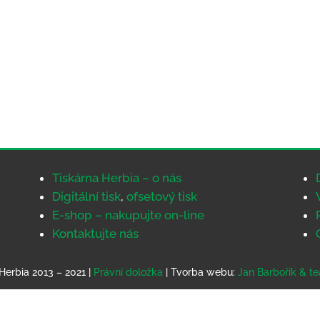
Tiskárna Herbia – o nás
Digitální tisk
,
ofsetový tisk
E-shop – nakupujte on-line
Kontaktujte nás
Herbia 2013 – 2021 |
Právní doložka
| Tvorba webu:
Jan Barbořík & t