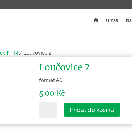
O nás
Na
ce F - N
/ Loučovice 2
Loučovice 2
formát A6
5.00
Kč
Loučovice
Přidat do košíku
2
množství