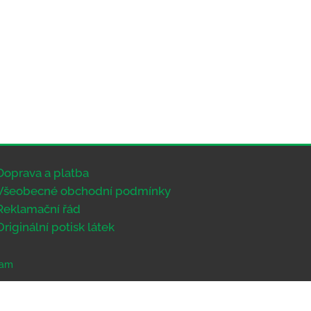
Doprava a platba
Všeobecné obchodní podmínky
Reklamační řád
Originální potisk látek
eam