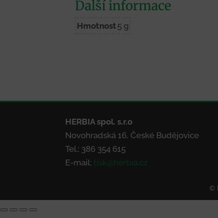
Další informace
Hmotnost
5 g
HERBIA spol. s.r.o
Novohradská 16, České Budějovice
Tel.: 386 354 615
E-mail:
tisk@herbia.cz
© 