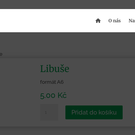
O nás
Na
e
Libuše
formát A6
5.00
Kč
Libuše
Přidat do košíku
množství