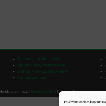
Tiskárna Herbia – o nás
Digitální tisk
,
ofsetový tisk
E-shop – nakupujte on-line
Kontaktujte nás
Herbia 2013 – 2021 |
Právní doložka
| Tvorba webu:
Jan Barbořík & t
Používáme cookies k optimaliza