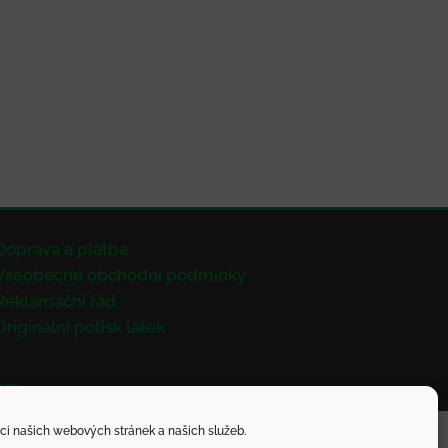
Doprava a platba
Všeobecné obchodní podmínky
Reklamační řád
Originální potisk látek
eam
ci našich webových stránek a našich služeb.