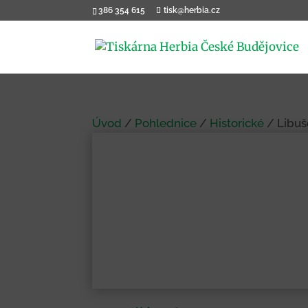
386 354 615
tisk@herbia.cz
Úvod
/
Pohlednice
/
Historické
/ Libuš