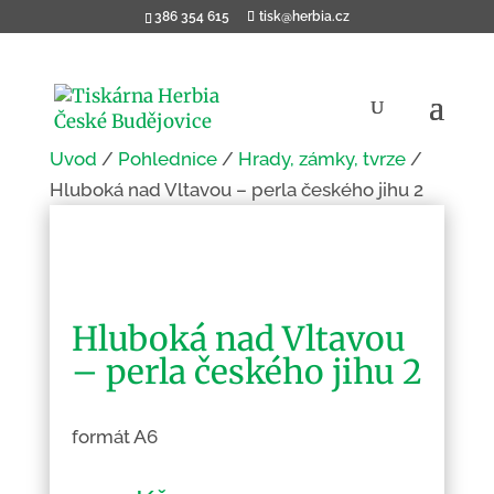
386 354 615
tisk@herbia.cz
Úvod
/
Pohlednice
/
Hrady, zámky, tvrze
/
Hluboká nad Vltavou – perla českého jihu 2
Hluboká nad Vltavou
– perla českého jihu 2
formát A6