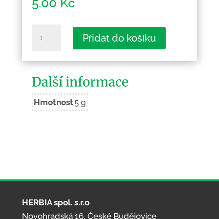
5.00
Kč
Hluboká
Přidat do košíku
nad
Vltavou
-
Další informace
perla
českého
Hmotnost
5 g
jihu
2
množství
HERBIA spol. s.r.o
Novohradská 16, České Budějovice