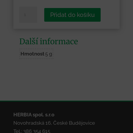
Český
Přidat do košíku
Krumlov
-
zámecká
Další informace
zahrada
množství
Hmotnost
5 g
HERBIA spol. s.r.o
Novohradská 16, České Budějovice
Tel.: 386 354 615