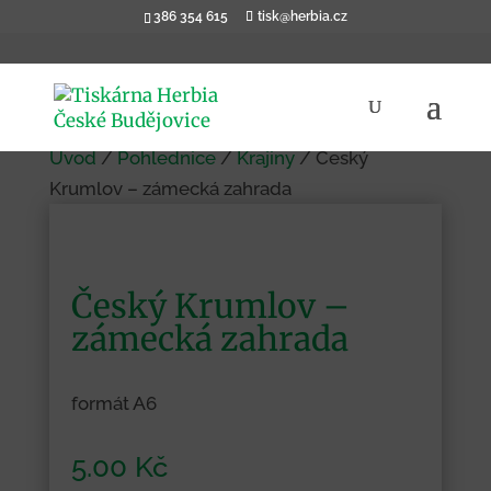
386 354 615
tisk@herbia.cz
Úvod
/
Pohlednice
/
Krajiny
/ Český
Krumlov – zámecká zahrada
Český Krumlov –
zámecká zahrada
formát A6
5.00
Kč