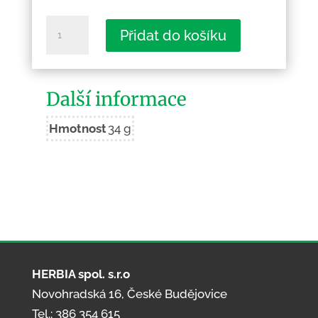
České
Přidat do košíku
Budějovice
-
rytina
Další informace
množství
Hmotnost
34 g
HERBIA spol. s.r.o
Novohradská 16, České Budějovice
Tel.: 386 354 615