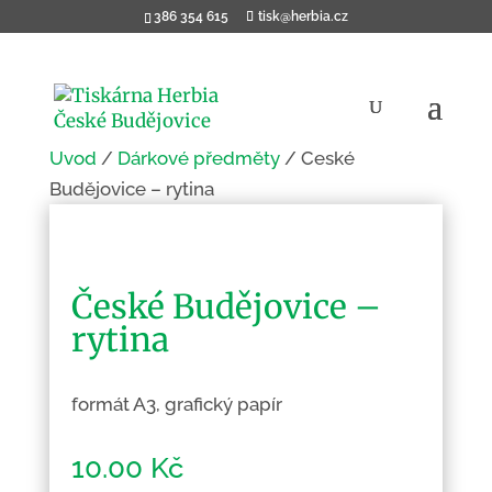
386 354 615
tisk@herbia.cz
Úvod
/
Dárkové předměty
/ České
Budějovice – rytina
České Budějovice –
rytina
formát A3, grafický papír
10.00
Kč