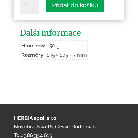
Blok
Přidat do košíku
-
zápisník
A6
Další informace
množství
Hmotnost
150 g
Rozměry
145 × 105 × 7 mm
HERBIA spol. s.r.o
Novohradská 16, České Budějovice
Tel.: 386 354 615