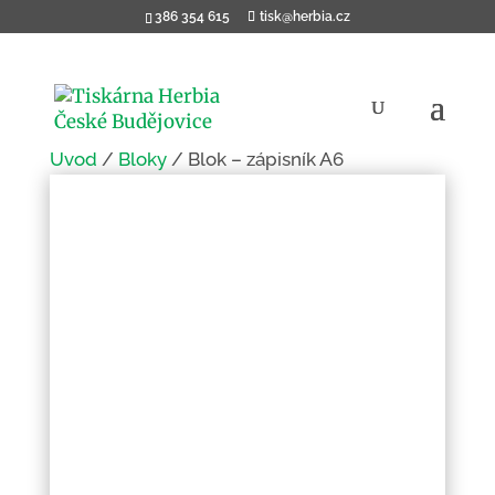
386 354 615
tisk@herbia.cz
Úvod
/
Bloky
/ Blok – zápisník A6