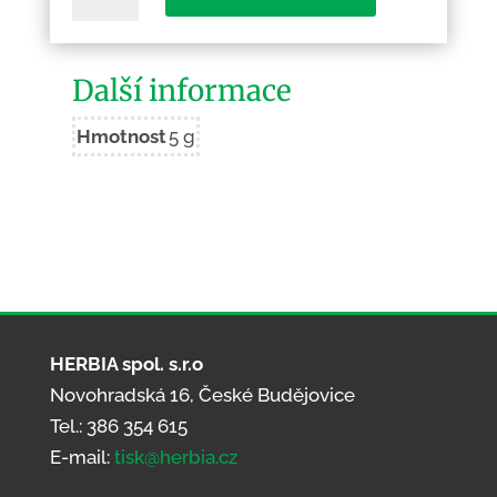
žije
Josef
množství
Další informace
Hmotnost
5 g
HERBIA spol. s.r.o
Novohradská 16, České Budějovice
Tel.: 386 354 615
E-mail:
tisk@herbia.cz