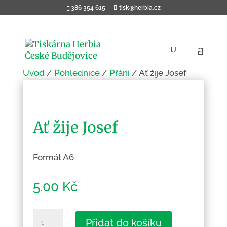
386 354 615
tisk@herbia.cz
Úvod
/
Pohlednice
/
Přání
/ Ať žije Josef
Ať žije Josef
Formát A6
5.00
Kč
Ať
Přidat do košíku